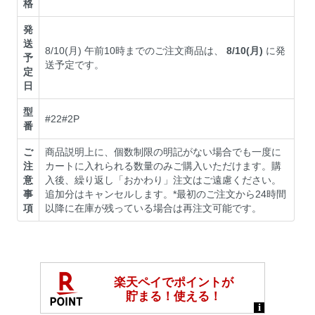
格
発
送
8/10(月) 午前10時までのご注文商品は、
8/10(月)
に発
予
送予定です。
定
日
型
#22#2P
番
ご
商品説明上に、個数制限の明記がない場合でも一度に
注
カートに入れられる数量のみご購入いただけます。購
意
入後、繰り返し「おかわり」注文はご遠慮ください。
事
追加分はキャンセルします。*最初のご注文から24時間
項
以降に在庫が残っている場合は再注文可能です。