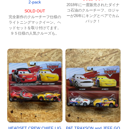
2-pack
2018年に一度販売されたダイナ
コ石油のクルーチーフ、ロジャ
SOLD OUT
ーが26年にキングとペアでカム
完全新作のクルーチーフ仕様の
バック！
ライトニングマックイーン。ヘ
ッドセットを取り付けてます。
９５仕様の人気クルーズも。
PAT TRAXSON and JEFF GO
HEADSET CREW CHIEF LIG