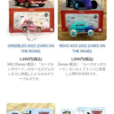
GREEBLES 2022 (CARS ON
REVO KOS 2022 (CARS ON
THE ROAD)
THE ROAD)
1,890円(税込)
1,890円(税込)
9/8にDisney+配信！『カーズオ
Disney+配信！『カーズオンザロ
ンザロード』のサーカスヴェロ
ード』のソルトフラッツに登場
シタスに登場したピエロのグリ
したREVO KOSです。
ーブルズです。