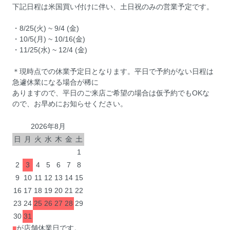
下記日程は米国買い付けに伴い、土日祝のみの営業予定です。
・8/25(火) ~ 9/4 (金)
・10/5(月) ~ 10/16(金)
・11/25(水) ~ 12/4 (金)
＊現時点での休業予定日となります。平日で予約がない日程は
急遽休業になる場合が稀に
ありますので、平日のご来店ご希望の場合は仮予約でもOKな
ので、お早めにお知らせください。
2026年8月
日
月
火
水
木
金
土
1
2
3
4
5
6
7
8
9
10
11
12
13
14
15
16
17
18
19
20
21
22
23
24
25
26
27
28
29
30
31
■
が店舗休業日です。