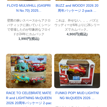
FLOYD MULVIHILL (GASPRI
BUZZ and WOODY 2026 20
N No.70) 2025...
周年パッケージ 2-pack ...
壁際の狭いスペースからアクロ
これは、外せない。。。バズと
バティックに抜いていくシーン
ウッディーが6年ぶりに26シリー
で登場したのが印象的なフロイ
ズでカムバック。
ドが24年にカムバック
4,900円(税込)
1,990円(税込)
RACE TO CELEBRATE MATE
FUNKO POP! MUD LIGHTNI
R and LIGHTNING McQUEEN
NG McQUEEN 2026 ...
2026 20周年パッケージ 2-pac