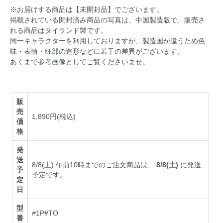
※お届けする商品は【未開封品】でございます。
掲載されている開封済み商品の写真は、中国製造版で、販売さ
れる商品はタイランド製です。
同一キャラクターを利用しておりますが、製造国が違うため色
味・表情・細部の造形などに若干の差異がございます。
あくまで参考画像としてご覧くださいませ。
販
売
1,890円(税込)
価
格
発
送
8/8(土) 午前10時までのご注文商品は、
8/8(土)
に発送
予
予定です。
定
日
型
#1P#TO
番