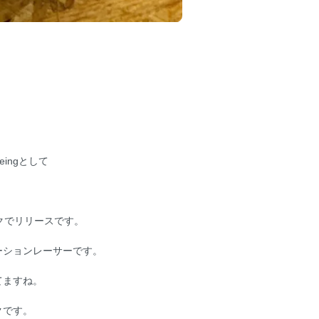
geingとして
クでリリースです。
ーションレーサーです。
てますね。
クです。