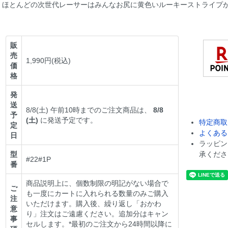
ほとんどの次世代レーサーはみんなお尻に黄色いルーキーストライプ
販
売
1,990円(税込)
価
格
発
送
8/8(土) 午前10時までのご注文商品は、
8/8
予
(土)
に発送予定です。
特定商取
定
よくある
日
ラッピン
型
承くださ
#22#1P
番
商品説明上に、個数制限の明記がない場合で
ご
も一度にカートに入れられる数量のみご購入
注
いただけます。購入後、繰り返し「おかわ
意
り」注文はご遠慮ください。追加分はキャン
事
セルします。*最初のご注文から24時間以降に