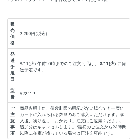
販
売
2,290円(税込)
価
格
発
送
8/11(火) 午前10時までのご注文商品は、
8/11(火)
に発
予
送予定です。
定
日
型
#22#1P
番
ご
商品説明上に、個数制限の明記がない場合でも一度に
注
カートに入れられる数量のみご購入いただけます。購
意
入後、繰り返し「おかわり」注文はご遠慮ください。
事
追加分はキャンセルします。*最初のご注文から24時間
項
以降に在庫が残っている場合は再注文可能です。