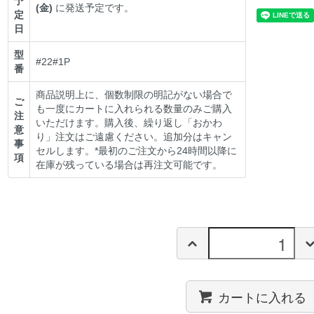
予
(金)
に発送予定です。
定
日
型
#22#1P
番
商品説明上に、個数制限の明記がない場合で
ご
も一度にカートに入れられる数量のみご購入
注
いただけます。購入後、繰り返し「おかわ
意
り」注文はご遠慮ください。追加分はキャン
事
セルします。*最初のご注文から24時間以降に
項
在庫が残っている場合は再注文可能です。
カートに入れる