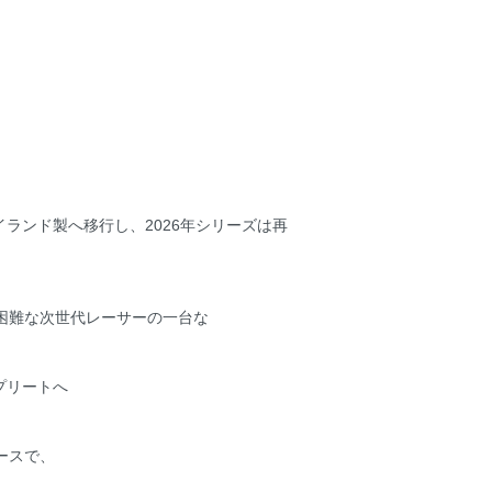
イランド製へ移行し、2026年シリーズは再
手困難な次世代レーサーの一台な
プリートへ
ースで、