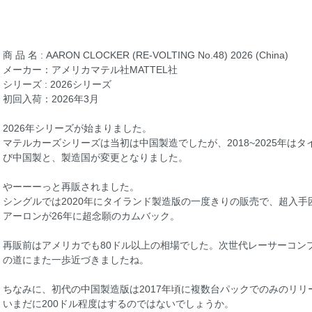
商 品 名 : AARON CLOCKER (RE-VOLTING No.48) 2026 (China)
メーカー：アメリカマテル社MATTEL社
シリーズ : 2026シリーズ
初回入荷：2026年3月
2026年シリーズが始まりました。
マテルカーズシリーズは当初は中国製造でしたが、2018~2025年はタ
び中国製と、製造国が変更となりました。
やーーーっと再販されました。
シングルでは2020年にタイランド製造版の一度きりの販売で、超入
アーロンが26年に超念願のカムバック。
再販前はアメリカでも80ドル以上の相場でした。次世代レーサーコン
の道にまた一歩近づきましたね。
ちなみに、初代の中国製造版は2017年頃に複数台パックでのみのリリ
いまだに200ドル程度はするのではないでしょうか。