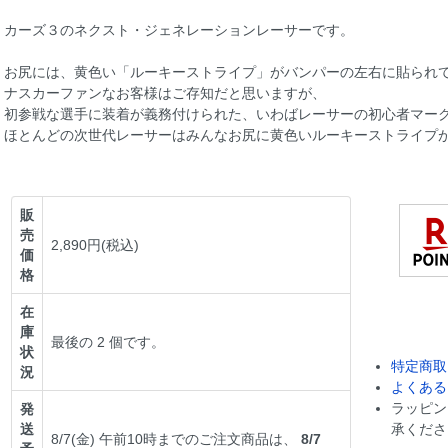
カーズ３のネクスト・ジェネレーションレーサーです。
お尻には、黄色い「ルーキーストライプ」がバンパーの左右に貼られ
ナスカーファンなお客様はご存知だと思いますが、
初参戦な選手に装着が義務付けられた、いわばレーサーの初心者マー
ほとんどの次世代レーサーはみんなお尻に黄色いルーキーストライプ
販
売
2,890円(税込)
価
格
在
庫
最後の 2 個です。
状
特定商取
況
よくある
ラッピン
発
送
承くださ
8/7(金) 午前10時までのご注文商品は、
8/7