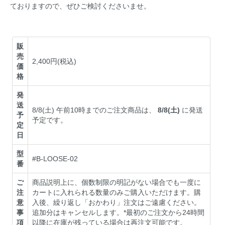
ておりますので、ぜひご検討くださいませ。
販
売
2,400円(税込)
価
格
発
送
8/8(土) 午前10時までのご注文商品は、
8/8(土)
に発送
予
予定です。
定
日
型
#B-LOOSE-02
番
ご
商品説明上に、個数制限の明記がない場合でも一度に
注
カートに入れられる数量のみご購入いただけます。購
意
入後、繰り返し「おかわり」注文はご遠慮ください。
事
追加分はキャンセルします。*最初のご注文から24時間
項
以降に在庫が残っている場合は再注文可能です。