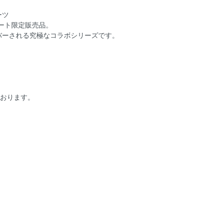
ーツ
マート限定販売品。
バーされる究極なコラボシリーズです。
ております。