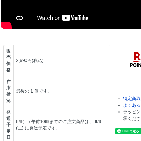
販
売
2,690円(税込)
価
格
在
庫
最後の 1 個です。
状
特定商取
況
よくある
ラッピン
発
送
承くださ
8/8(土) 午前10時までのご注文商品は、
8/8
予
(土)
に発送予定です。
定
日