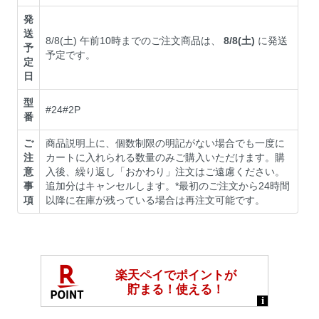
発
送
8/8(土) 午前10時までのご注文商品は、
8/8(土)
に発送
予
予定です。
定
日
型
#24#2P
番
ご
商品説明上に、個数制限の明記がない場合でも一度に
注
カートに入れられる数量のみご購入いただけます。購
意
入後、繰り返し「おかわり」注文はご遠慮ください。
事
追加分はキャンセルします。*最初のご注文から24時間
項
以降に在庫が残っている場合は再注文可能です。