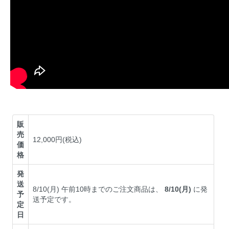
販
売
12,000円(税込)
価
格
発
送
8/10(月) 午前10時までのご注文商品は、
8/10(月)
に発
予
送予定です。
定
日