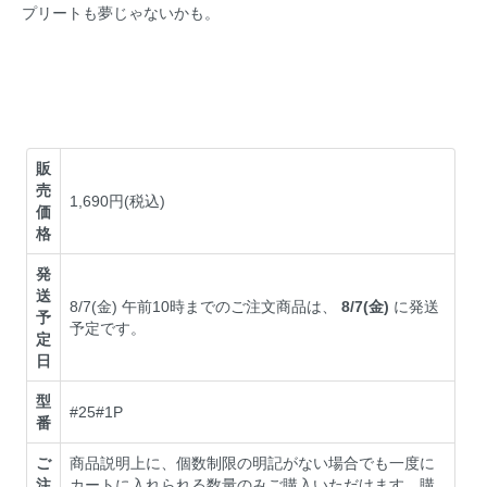
プリートも夢じゃないかも。
販
売
1,690円(税込)
価
格
発
送
8/7(金) 午前10時までのご注文商品は、
8/7(金)
に発送
予
予定です。
定
日
型
#25#1P
番
ご
商品説明上に、個数制限の明記がない場合でも一度に
注
カートに入れられる数量のみご購入いただけます。購