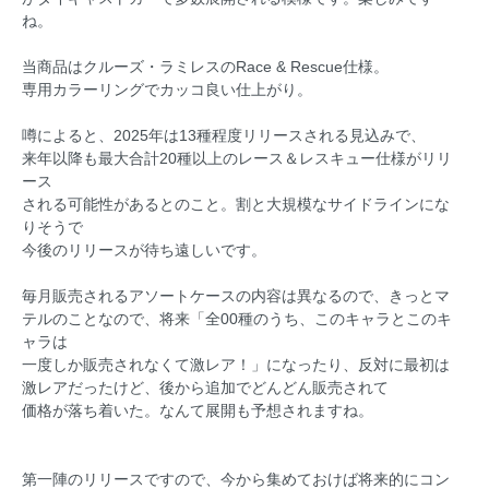
ね。
当商品はクルーズ・ラミレスのRace & Rescue仕様。
専用カラーリングでカッコ良い仕上がり。
噂によると、2025年は13種程度リリースされる見込みで、
来年以降も最大合計20種以上のレース＆レスキュー仕様がリリ
ース
される可能性があるとのこと。割と大規模なサイドラインにな
りそうで
今後のリリースが待ち遠しいです。
毎月販売されるアソートケースの内容は異なるので、きっとマ
テルのことなので、将来「全00種のうち、このキャラとこのキ
ャラは
一度しか販売されなくて激レア！」になったり、反対に最初は
激レアだったけど、後から追加でどんどん販売されて
価格が落ち着いた。なんて展開も予想されますね。
第一陣のリリースですので、今から集めておけば将来的にコン