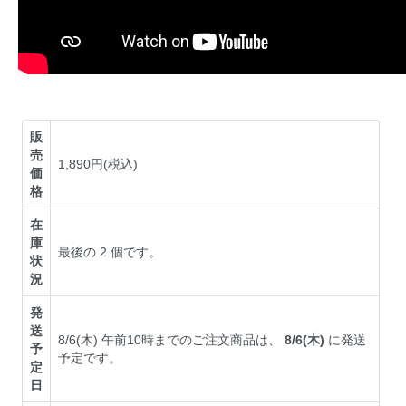
販
売
1,890円(税込)
価
格
在
庫
最後の 2 個です。
状
況
発
送
8/6(木) 午前10時までのご注文商品は、
8/6(木)
に発送
予
予定です。
定
日