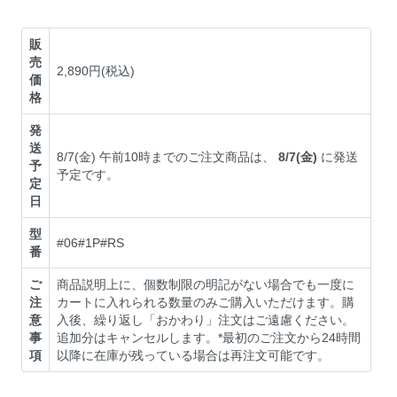
販
売
2,890円(税込)
価
格
発
送
8/7(金) 午前10時までのご注文商品は、
8/7(金)
に発送
予
予定です。
定
日
型
#06#1P#RS
番
ご
商品説明上に、個数制限の明記がない場合でも一度に
注
カートに入れられる数量のみご購入いただけます。購
意
入後、繰り返し「おかわり」注文はご遠慮ください。
事
追加分はキャンセルします。*最初のご注文から24時間
項
以降に在庫が残っている場合は再注文可能です。