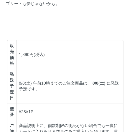
プリートも夢じゃないかも。
販
売
1,890円(税込)
価
格
発
送
8/8(土) 午前10時までのご注文商品は、
8/8(土)
に発送
予
予定です。
定
日
型
#25#1P
番
ご
商品説明上に、個数制限の明記がない場合でも一度に
注
カートに入れられる数量のみご購入いただけます。購