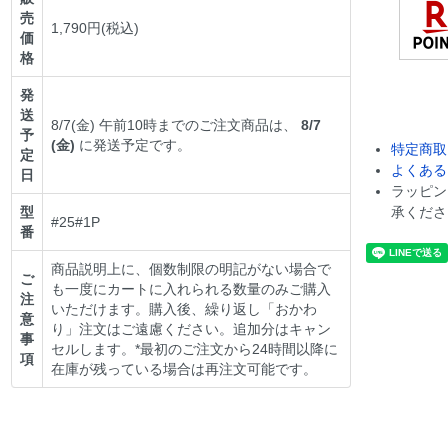
売
1,790円(税込)
価
格
発
送
8/7(金) 午前10時までのご注文商品は、
8/7
予
(金)
に発送予定です。
特定商取
定
よくある
日
ラッピン
型
承くださ
#25#1P
番
商品説明上に、個数制限の明記がない場合で
ご
も一度にカートに入れられる数量のみご購入
注
いただけます。購入後、繰り返し「おかわ
意
り」注文はご遠慮ください。追加分はキャン
事
セルします。*最初のご注文から24時間以降に
項
在庫が残っている場合は再注文可能です。