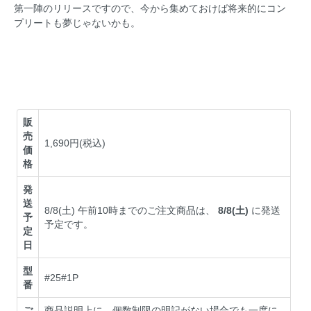
第一陣のリリースですので、今から集めておけば将来的にコン
プリートも夢じゃないかも。
販
売
1,690円(税込)
価
格
発
送
8/8(土) 午前10時までのご注文商品は、
8/8(土)
に発送
予
予定です。
定
日
型
#25#1P
番
ご
商品説明上に、個数制限の明記がない場合でも一度に