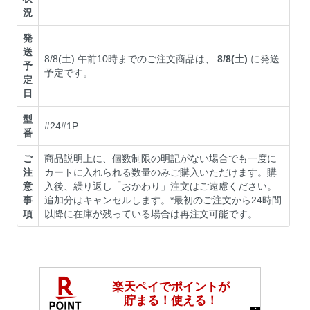
況
発
送
8/8(土) 午前10時までのご注文商品は、
8/8(土)
に発送
予
予定です。
定
日
型
#24#1P
番
ご
商品説明上に、個数制限の明記がない場合でも一度に
注
カートに入れられる数量のみご購入いただけます。購
意
入後、繰り返し「おかわり」注文はご遠慮ください。
事
追加分はキャンセルします。*最初のご注文から24時間
項
以降に在庫が残っている場合は再注文可能です。