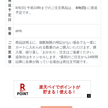
発
送
8/9(日) 午前10時までのご注文商品は、
8/9(日)
に発送
予
予定です。
定
日
型
#PR
番
ご
商品説明上に、個数制限の明記がない場合でも一度に
注
カートに入れられる数量のみご購入いただけます。購
意
入後、繰り返し「おかわり」注文はご遠慮ください。
事
追加分はキャンセルします。*最初のご注文から24時間
項
以降に在庫が残っている場合は再注文可能です。