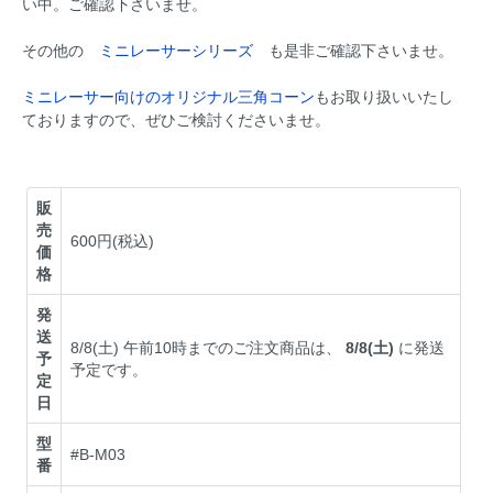
い中。ご確認下さいませ。
その他の
ミニレーサーシリーズ
も是非ご確認下さいませ。
ミニレーサー向けのオリジナル三角コーン
もお取り扱いいたし
ておりますので、ぜひご検討くださいませ。
販
売
600円(税込)
価
格
発
送
8/8(土) 午前10時までのご注文商品は、
8/8(土)
に発送
予
予定です。
定
日
型
#B-M03
番