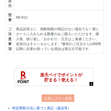
定
日
型
#B-R21
番
ご
商品説明上に、個数制限の明記がない場合でも一度に
注
カートに入れられる数量のみご購入いただけます。購
意
入後、繰り返し「おかわり」注文はご遠慮ください。
事
追加分はキャンセルします。*最初のご注文から24時間
項
以降に在庫が残っている場合は再注文可能です。
お気に入りへ追加
特定商取引法に基づく表記（返品等）