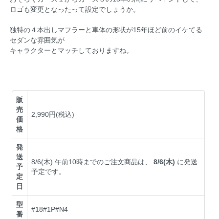
ロゴも変更となったって設定でしょうか。
独特の４本出しマフラーと車体の形状が15年ほど前のイケてる
セダンな雰囲気が
キャラクターとマッチしておりますね。
販
売
2,990円(税込)
価
格
発
送
8/6(木) 午前10時までのご注文商品は、
8/6(木)
に発送
予
予定です。
定
日
型
#18#1P#N4
番