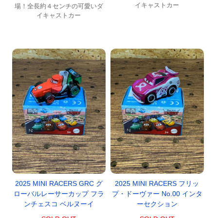
イキャストカー
場！全長約４センチの可愛いダ
イキャストカー
2025 MINI RACERS GRC グ
2025 MINI RACERS フリッ
ローバルレーサーカップ フラ
プ・ドーヴァー No.00 インタ
ンチェスコ ベルヌーイ
ーセクション